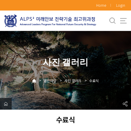
바
Home
Login
로
가
기
메
뉴
사진 갤러리
>
>
>
열린마당
사진 갤러리
수료식
수료식