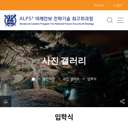
바
Home
Login
로
가
기
메
뉴
사진 갤러리
>
>
>
열린마당
사진 갤러리
입학식
입학식