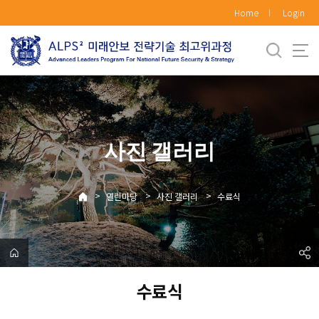
바
Home
Login
로
가
기
메
뉴
사진 갤러리
>
>
>
열린마당
사진 갤러리
수료식
수료식