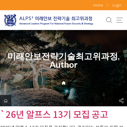
바
Home
Login
로
가
기
메
뉴
미래안보전략기술최고위과정,
Author
`26년 알프스 13기 모집 공고